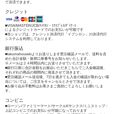
て決済できます。
クレジット
■VISA/MASTER/JCB/ｱﾒﾘｶﾝ・ｴｸｽﾌﾟﾚｽ/ﾀﾞｲﾅｰｽ
によるクレジットカードでのお支払いが可能です
■当ショップは、クレジット決済代行「イプシロン」の決済代行
システムを利用しております。
銀行振込
■takumahousekiよりお送りします受注確認メールで、送料を含
めた合計金額・振替口座番号をお知らせいたします。
※メールは２４時間以内にお送りさせていただきます。
■銀行口座に合計金額をお振込いただきこちらでご入金確認後、
それぞれの商品の期間内に発送させて頂きます。
■受注確認メール送信後、7日を過ぎても入金の確認が取れない場
合については、ご注文をキャンセルとさせて頂きます。
■お振り込み手数料はお客さまご負担にてよろしくお願いしま
す。
コンビニ
■ローソン/ファミリーマート/サークルKサンクス/ミニストップ・
上記コンビニでのお支払いが可能になっております